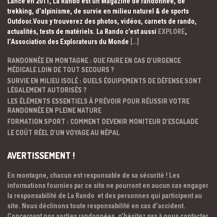
Lancé en 2011, La Rando est un Magazine de randonnée, de
trekking, d’alpinisme, de survie en milieu naturel & de sports
Outdoor.Vous y trouverez des photos, vidéos, carnets de rando,
actualités, tests de matériels. La Rando c’est aussi
EXPLORE
,
l’Association des Explorateurs du Monde
[…]
RANDONNÉE EN MONTAGNE : QUE FAIRE EN CAS D’URGENCE
MÉDICALE LOIN DE TOUT SECOURS ?
SURVIE EN MILIEU ISOLÉ : QUELS ÉQUIPEMENTS DE DÉFENSE SONT
LÉGALEMENT AUTORISÉS ?
LES ÉLÉMENTS ESSENTIELS À PRÉVOIR POUR RÉUSSIR VOTRE
RANDONNÉE EN PLEINE NATURE
FORMATION SPORT : COMMENT DEVENIR MONITEUR D’ESCALADE
LE COÛT RÉEL D’UN VOYAGE AU NÉPAL
AVERTISSEMENT !
En montagne, chacun est responsable de sa sécurité ! Les
informations fournies par ce site ne pourront en aucun cas engager
la responsabilité de La Rando et des personnes qui participent au
site. Nous déclinons toute responsabilité en cas d’accident.
Concernant nos sorties randonnées, n’hésitez pas à nous contacter