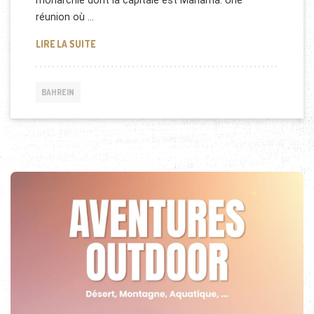
monarchie dont la capitale est Manama. Une
réunion où …
BAHREÏN : SMART GRIDS ET SMART WATERS
LIRE LA SUITE
BAHREIN