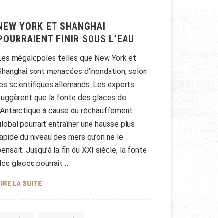
NEW YORK ET SHANGHAI
POURRAIENT FINIR SOUS L’EAU
Les mégalopoles telles que New York et
Shanghai sont menacées d’inondation, selon
les scientifiques allemands. Les experts
suggèrent que la fonte des glaces de
l’Antarctique à cause du réchauffement
global pourrait entraîner une hausse plus
rapide du niveau des mers qu’on ne le
pensait. Jusqu’à la fin du XXI siècle, la fonte
des glaces pourrait …
NEW YORK ET SHANGHAI POURRAIENT FINIR SOUS L’EA
LIRE LA SUITE