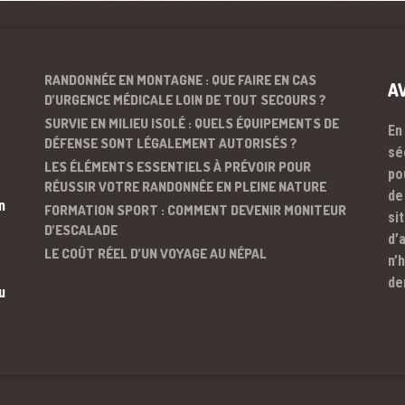
RANDONNÉE EN MONTAGNE : QUE FAIRE EN CAS
A
D’URGENCE MÉDICALE LOIN DE TOUT SECOURS ?
SURVIE EN MILIEU ISOLÉ : QUELS ÉQUIPEMENTS DE
En
DÉFENSE SONT LÉGALEMENT AUTORISÉS ?
sé
LES ÉLÉMENTS ESSENTIELS À PRÉVOIR POUR
po
RÉUSSIR VOTRE RANDONNÉE EN PLEINE NATURE
de
n
FORMATION SPORT : COMMENT DEVENIR MONITEUR
si
D’ESCALADE
d’
LE COÛT RÉEL D’UN VOYAGE AU NÉPAL
n’
de
u