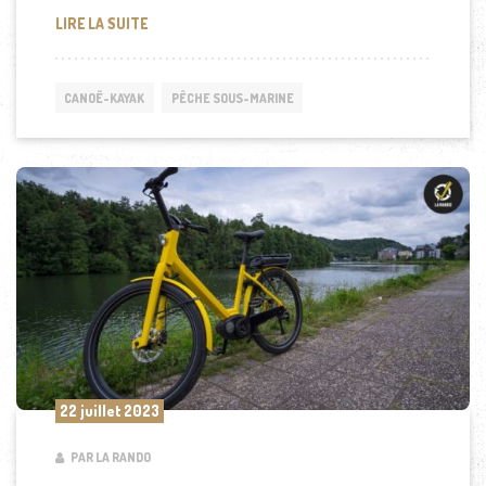
CANOË ET PÊCHE : UNE COMBINAISON PARFAITE PO
LIRE LA SUITE
CANOË-KAYAK
PÊCHE SOUS-MARINE
22 juillet 2023
PAR LA RANDO