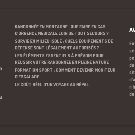
RANDONNÉE EN MONTAGNE : QUE FAIRE EN CAS
A
D’URGENCE MÉDICALE LOIN DE TOUT SECOURS ?
SURVIE EN MILIEU ISOLÉ : QUELS ÉQUIPEMENTS DE
En
DÉFENSE SONT LÉGALEMENT AUTORISÉS ?
sé
LES ÉLÉMENTS ESSENTIELS À PRÉVOIR POUR
po
RÉUSSIR VOTRE RANDONNÉE EN PLEINE NATURE
de
n
FORMATION SPORT : COMMENT DEVENIR MONITEUR
si
D’ESCALADE
d’
LE COÛT RÉEL D’UN VOYAGE AU NÉPAL
n’
de
u