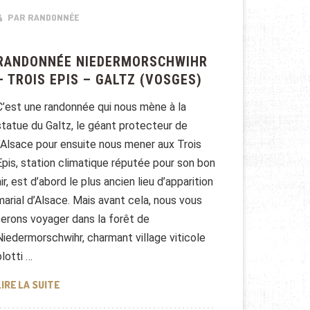
PAR RANDONNÉE
RANDONNÉE NIEDERMORSCHWIHR
– TROIS EPIS – GALTZ (VOSGES)
C’est une randonnée qui nous mène à la
statue du Galtz, le géant protecteur de
l’Alsace pour ensuite nous mener aux Trois
Epis, station climatique réputée pour son bon
air, est d’abord le plus ancien lieu d’apparition
marial d’Alsace. Mais avant cela, nous vous
ferons voyager dans la forêt de
Niedermorschwihr, charmant village viticole
blotti …
RANDONNÉE NIEDERMORSCHWIHR – TROIS EPIS – GALT
LIRE LA SUITE