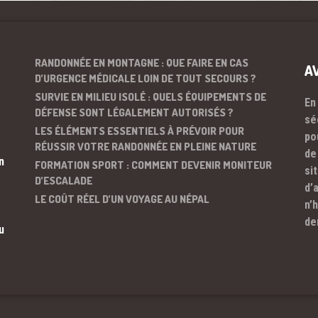
RANDONNÉE EN MONTAGNE : QUE FAIRE EN CAS
A
D’URGENCE MÉDICALE LOIN DE TOUT SECOURS ?
SURVIE EN MILIEU ISOLÉ : QUELS ÉQUIPEMENTS DE
En
DÉFENSE SONT LÉGALEMENT AUTORISÉS ?
sé
LES ÉLÉMENTS ESSENTIELS À PRÉVOIR POUR
po
RÉUSSIR VOTRE RANDONNÉE EN PLEINE NATURE
de
n
FORMATION SPORT : COMMENT DEVENIR MONITEUR
si
D’ESCALADE
d’
LE COÛT RÉEL D’UN VOYAGE AU NÉPAL
n’
de
u