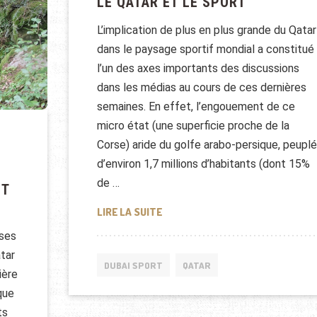
LE QATAR ET LE SPORT
L’implication de plus en plus grande du Qatar
dans le paysage sportif mondial a constitué
l’un des axes importants des discussions
dans les médias au cours de ces dernières
semaines. En effet, l’engouement de ce
micro état (une superficie proche de la
Corse) aride du golfe arabo-persique, peuplé
d’environ 1,7 millions d’habitants (dont 15%
de …
ET
LE QATAR ET LE SPORT
LIRE LA SUITE
 ses
tar
DUBAI SPORT
QATAR
ière
ique
ts