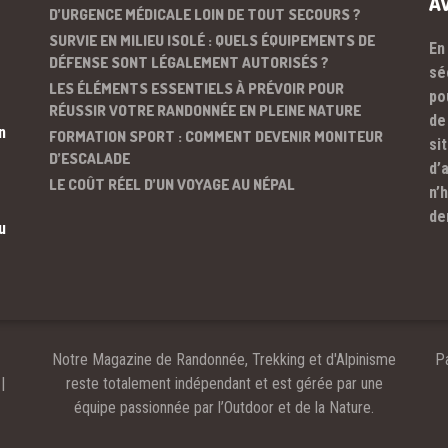
A
D’URGENCE MÉDICALE LOIN DE TOUT SECOURS ?
SURVIE EN MILIEU ISOLÉ : QUELS ÉQUIPEMENTS DE
En
DÉFENSE SONT LÉGALEMENT AUTORISÉS ?
sé
LES ÉLÉMENTS ESSENTIELS À PRÉVOIR POUR
po
RÉUSSIR VOTRE RANDONNÉE EN PLEINE NATURE
de
n
FORMATION SPORT : COMMENT DEVENIR MONITEUR
si
D’ESCALADE
d’
LE COÛT RÉEL D’UN VOYAGE AU NÉPAL
n’
de
u
Notre Magazine de Randonnée, Trekking et d'Alpinisme
Pa
|
reste totalement indépendant et est gérée par une
équipe passionnée par l’Outdoor et de la Nature.