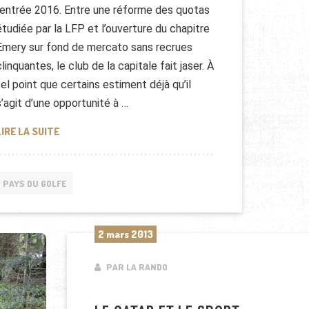
rentrée 2016. Entre une réforme des quotas
étudiée par la LFP et l’ouverture du chapitre
Emery sur fond de mercato sans recrues
clinquantes, le club de la capitale fait jaser. À
tel point que certains estiment déjà qu’il
s’agit d’une opportunité à …
QATAR RENFORCE SON PARTENARIAT AVEC LE PSG
LIRE LA SUITE
PAYS DU GOLFE
2 mars 2013
PAR LA RANDO