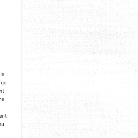
 le
arge
ent
me
ment
au