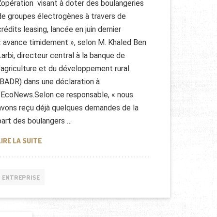
L’opération visant à doter des boulangeries
de groupes électrogènes à travers de
crédits leasing, lancée en juin dernier
« avance timidement », selon M. Khaled Ben
Larbi, directeur central à la banque de
l’agriculture et du développement rural
(BADR) dans une déclaration à
l’EcoNews.Selon ce responsable, « nous
avons reçu déjà quelques demandes de la
part des boulangers …
PRÊTS BANCAIRES POUR LES BOULANGERS
LIRE LA SUITE
ENTREPRISE