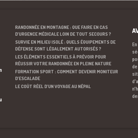
RANDONNÉE EN MONTAGNE : QUE FAIRE EN CAS
A
D’URGENCE MÉDICALE LOIN DE TOUT SECOURS ?
SURVIE EN MILIEU ISOLÉ : QUELS ÉQUIPEMENTS DE
En
DÉFENSE SONT LÉGALEMENT AUTORISÉS ?
sé
LES ÉLÉMENTS ESSENTIELS À PRÉVOIR POUR
po
RÉUSSIR VOTRE RANDONNÉE EN PLEINE NATURE
de
n
FORMATION SPORT : COMMENT DEVENIR MONITEUR
si
D’ESCALADE
d’
LE COÛT RÉEL D’UN VOYAGE AU NÉPAL
n’
de
u