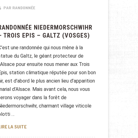
PAR RANDONNÉE
RANDONNÉE NIEDERMORSCHWIHR
– TROIS EPIS – GALTZ (VOSGES)
C’est une randonnée qui nous mène à la
statue du Galtz, le géant protecteur de
l’Alsace pour ensuite nous mener aux Trois
Epis, station climatique réputée pour son bon
air, est d’abord le plus ancien lieu d’apparition
marial d’Alsace. Mais avant cela, nous vous
ferons voyager dans la forêt de
Niedermorschwihr, charmant village viticole
blotti …
RANDONNÉE NIEDERMORSCHWIHR – TROIS EPIS – GALT
LIRE LA SUITE