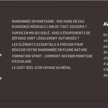
RANDONNÉE EN MONTAGNE : QUE FAIRE EN CAS
A
D’URGENCE MÉDICALE LOIN DE TOUT SECOURS ?
SURVIE EN MILIEU ISOLÉ : QUELS ÉQUIPEMENTS DE
En
DÉFENSE SONT LÉGALEMENT AUTORISÉS ?
sé
LES ÉLÉMENTS ESSENTIELS À PRÉVOIR POUR
po
RÉUSSIR VOTRE RANDONNÉE EN PLEINE NATURE
de
n
FORMATION SPORT : COMMENT DEVENIR MONITEUR
si
D’ESCALADE
d’
LE COÛT RÉEL D’UN VOYAGE AU NÉPAL
n’
de
u