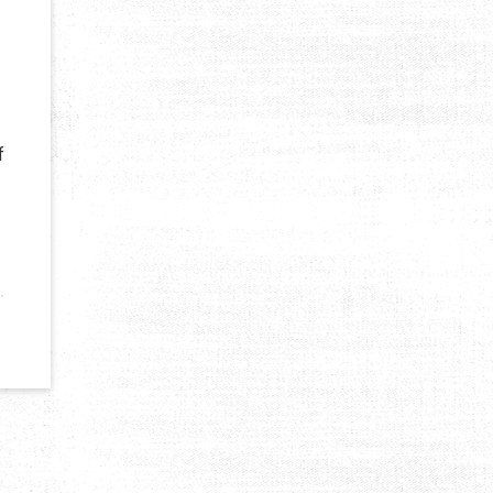
f
ONDE