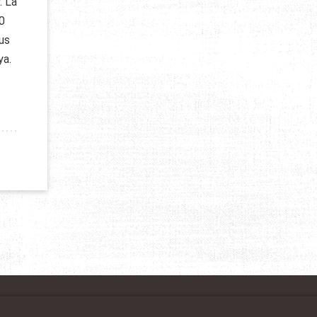
. La
0
us
ya.
S DE LA PLANÈTE