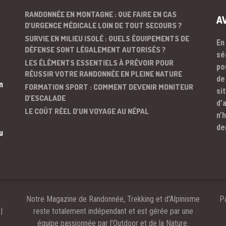
RANDONNÉE EN MONTAGNE : QUE FAIRE EN CAS
A
D’URGENCE MÉDICALE LOIN DE TOUT SECOURS ?
SURVIE EN MILIEU ISOLÉ : QUELS ÉQUIPEMENTS DE
En
DÉFENSE SONT LÉGALEMENT AUTORISÉS ?
sé
LES ÉLÉMENTS ESSENTIELS À PRÉVOIR POUR
po
RÉUSSIR VOTRE RANDONNÉE EN PLEINE NATURE
de
n
FORMATION SPORT : COMMENT DEVENIR MONITEUR
si
D’ESCALADE
d’
LE COÛT RÉEL D’UN VOYAGE AU NÉPAL
n’
de
u
Notre Magazine de Randonnée, Trekking et d'Alpinisme
Pa
|
reste totalement indépendant et est gérée par une
équipe passionnée par l’Outdoor et de la Nature.