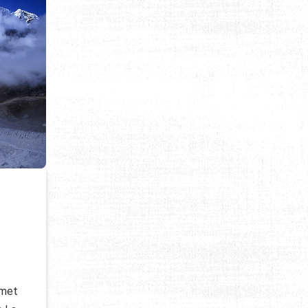
S
mmet