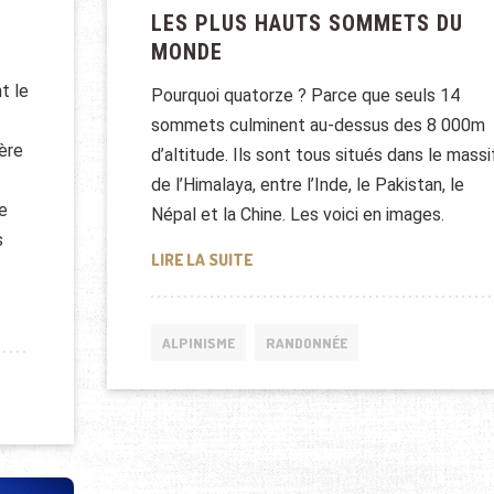
LES PLUS HAUTS SOMMETS DU
MONDE
t le
Pourquoi quatorze ? Parce que seuls 14
sommets culminent au-dessus des 8 000m
ère
d’altitude. Ils sont tous situés dans le massi
de l’Himalaya, entre l’Inde, le Pakistan, le
e
Népal et la Chine. Les voici en images.
s
LES PLUS HAUTS SOMMETS DU M
LIRE LA SUITE
U LHOTSE
ALPINISME
RANDONNÉE