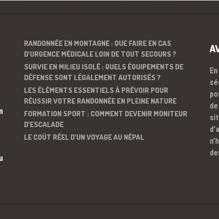
RANDONNÉE EN MONTAGNE : QUE FAIRE EN CAS
A
D’URGENCE MÉDICALE LOIN DE TOUT SECOURS ?
SURVIE EN MILIEU ISOLÉ : QUELS ÉQUIPEMENTS DE
En
DÉFENSE SONT LÉGALEMENT AUTORISÉS ?
sé
LES ÉLÉMENTS ESSENTIELS À PRÉVOIR POUR
po
RÉUSSIR VOTRE RANDONNÉE EN PLEINE NATURE
de
n
FORMATION SPORT : COMMENT DEVENIR MONITEUR
si
D’ESCALADE
d’
LE COÛT RÉEL D’UN VOYAGE AU NÉPAL
n’
de
u