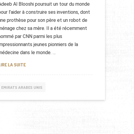
Adeeb Al Blooshi poursuit un tour du monde
pour l’aider à construire ses inventions, dont
une prothèse pour son père et un robot de
ménage chez sa mère. Il a été récemment
nommé par CNN parmi les plus
impressionnants jeunes pionniers de la
médecine dans le monde. …
ADEEB AL BLOOSHI : JEUNE INVENTEUR DES EMIRATS A
LIRE LA SUITE
EMIRATS ARABES UNIS