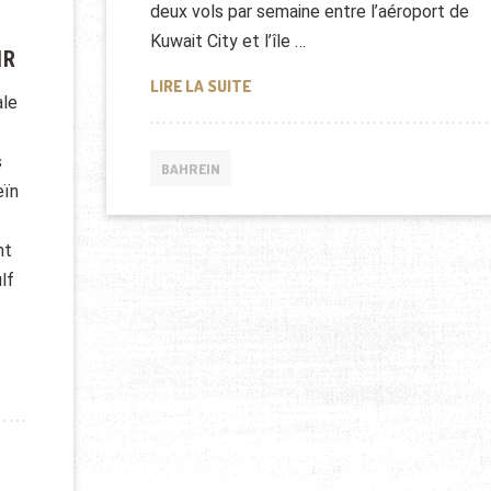
deux vols par semaine entre l’aéroport de
Kuwait City et l’île …
IR
BAHREÏN : GULF AIR ANNONCE DE
LIRE LA SUITE
ale
s
BAHREIN
eïn
nt
lf
AIR