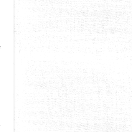
n
…
IR ESSUIE DE FORTES TURBULENCES