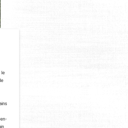
 le
de
ains
yen-
in