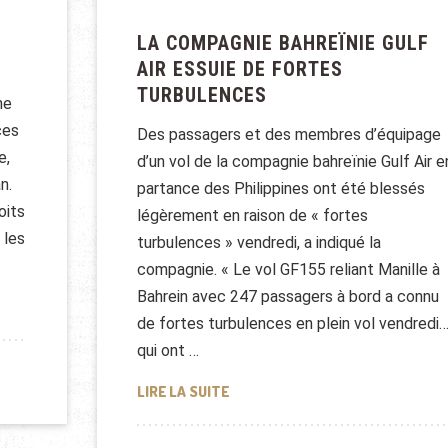
LA COMPAGNIE BAHREÏNIE GULF
AIR ESSUIE DE FORTES
TURBULENCES
ne
ces
Des passagers et des membres d’équipage
e,
d’un vol de la compagnie bahreïnie Gulf Air e
n.
partance des Philippines ont été blessés
oits
légèrement en raison de « fortes
 les
turbulences » vendredi, a indiqué la
compagnie. « Le vol GF155 reliant Manille à
Bahrein avec 247 passagers à bord a connu
 GOLFE ET LA FRANCE
de fortes turbulences en plein vol vendredi
qui ont …
LA COMPAGNIE BAHREÏNIE GULF A
LIRE LA SUITE