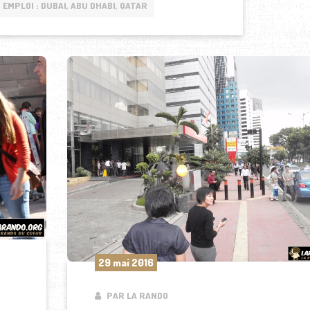
EMPLOI : DUBAI, ABU DHABI, QATAR
29 mai 2016
PAR LA RANDO