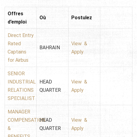
Offres
Où
Postulez
d’emploi
Direct Entry
Rated
View &
BAHRAIN
Captains
Apply
for Airbus
SENIOR
INDUSTRIAL
HEAD
View &
RELATIONS
QUARTER
Apply
SPECIALIST
MANAGER
COMPENSATION
HEAD
View &
&
QUARTER
Apply
BENEFITS