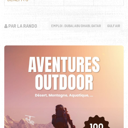
PAR LA RANDO
EMPLOI : DUBAI, ABU DHABI, QATAR
GULF AIR