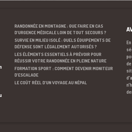
RANDONNÉE EN MONTAGNE : QUE FAIRE EN CAS
A
D’URGENCE MÉDICALE LOIN DE TOUT SECOURS ?
SURVIE EN MILIEU ISOLÉ : QUELS ÉQUIPEMENTS DE
En
DÉFENSE SONT LÉGALEMENT AUTORISÉS ?
sé
LES ÉLÉMENTS ESSENTIELS À PRÉVOIR POUR
po
RÉUSSIR VOTRE RANDONNÉE EN PLEINE NATURE
de
n
FORMATION SPORT : COMMENT DEVENIR MONITEUR
si
D’ESCALADE
d’
LE COÛT RÉEL D’UN VOYAGE AU NÉPAL
n’
de
u