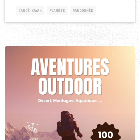
CANOË-KAYAK
PLANÈTE
RANDONNÉE