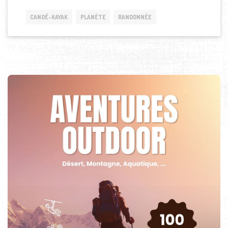
CANOË-KAYAK
PLANÈTE
RANDONNÉE