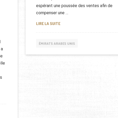
espérant une poussée des ventes afin de
compenser une …
DUBAI GITEX 2016
LIRE LA SUITE
d
ÉMIRATS ARABES UNIS
 a
de
lle
us