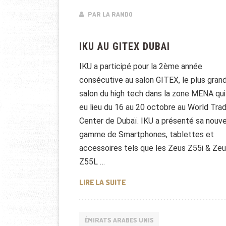
PAR LA RANDO
IKU AU GITEX DUBAI
IKU a participé pour la 2ème année
consécutive au salon GITEX, le plus gran
salon du high tech dans la zone MENA qui
eu lieu du 16 au 20 octobre au World Tra
Center de Dubaï. IKU a présenté sa nouve
gamme de Smartphones, tablettes et
accessoires tels que les Zeus Z55i & Ze
Z55L …
IKU AU GITEX DUBAI
LIRE LA SUITE
ÉMIRATS ARABES UNIS