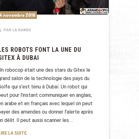
4 novembre 2016
PAR LA RANDO
LES ROBOTS FONT LA UNE DU
GITEX À DUBAI
Un robocop était une des stars du Gitex le
grand salon de la technologie des pays du
Golfe qui s’est tenu à Dubaï. Un robot qui
peut pour l’instant communiquer en anglais,
en arabe et en français avec lequel on peut
payer des amendes ou donner l’alerte après
un délit. Il peut aussi scanner les …
LES ROBOTS FONT LA UNE DU GITEX À DUBAI
LIRE LA SUITE