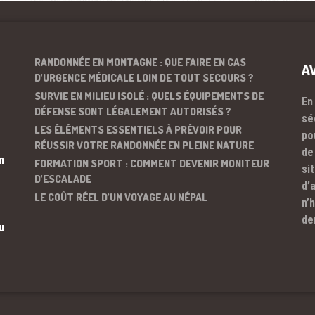
RANDONNÉE EN MONTAGNE : QUE FAIRE EN CAS
A
D’URGENCE MÉDICALE LOIN DE TOUT SECOURS ?
SURVIE EN MILIEU ISOLÉ : QUELS ÉQUIPEMENTS DE
En
DÉFENSE SONT LÉGALEMENT AUTORISÉS ?
sé
LES ÉLÉMENTS ESSENTIELS À PRÉVOIR POUR
po
RÉUSSIR VOTRE RANDONNÉE EN PLEINE NATURE
de
n
FORMATION SPORT : COMMENT DEVENIR MONITEUR
si
D’ESCALADE
d’
LE COÛT RÉEL D’UN VOYAGE AU NÉPAL
n’
de
u