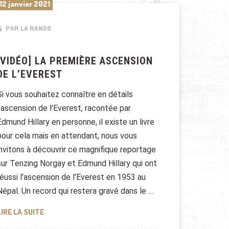
12 janvier 2021
PAR LA RANDO
[VIDÉO] LA PREMIÈRE ASCENSION
DE L’EVEREST
Si vous souhaitez connaître en détails
l’ascension de l’Everest, racontée par
Edmund Hillary en personne, il existe un livre
pour cela mais en attendant, nous vous
invitons à découvrir ce magnifique reportage
sur Tenzing Norgay et Edmund Hillary qui ont
réussi l’ascension de l’Everest en 1953 au
Népal. Un record qui restera gravé dans le …
[VIDÉO] LA PREMIÈRE ASCENSION DE L’EVEREST
LIRE LA SUITE