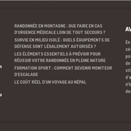
RANDONNÉE EN MONTAGNE : QUE FAIRE EN CAS
A
D’URGENCE MÉDICALE LOIN DE TOUT SECOURS ?
SURVIE EN MILIEU ISOLÉ : QUELS ÉQUIPEMENTS DE
En
DÉFENSE SONT LÉGALEMENT AUTORISÉS ?
sé
LES ÉLÉMENTS ESSENTIELS À PRÉVOIR POUR
po
RÉUSSIR VOTRE RANDONNÉE EN PLEINE NATURE
de
n
FORMATION SPORT : COMMENT DEVENIR MONITEUR
si
D’ESCALADE
d’
LE COÛT RÉEL D’UN VOYAGE AU NÉPAL
n’
de
u