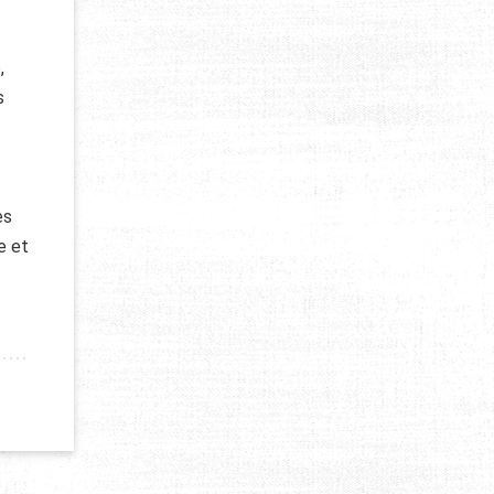
,
s
es
e et
REMENT ÉCONOMIQUE