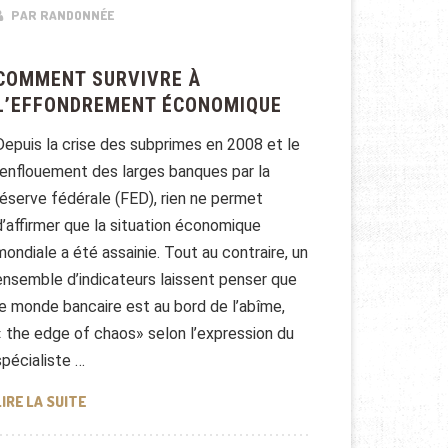
PAR RANDONNÉE
COMMENT SURVIVRE À
L’EFFONDREMENT ÉCONOMIQUE
Depuis la crise des subprimes en 2008 et le
renflouement des larges banques par la
réserve fédérale (FED), rien ne permet
d’affirmer que la situation économique
mondiale a été assainie. Tout au contraire, un
ensemble d’indicateurs laissent penser que
le monde bancaire est au bord de l’abîme,
« the edge of chaos» selon l’expression du
spécialiste …
COMMENT SURVIVRE À L’EFFONDREMENT ÉCONOMIQUE
LIRE LA SUITE