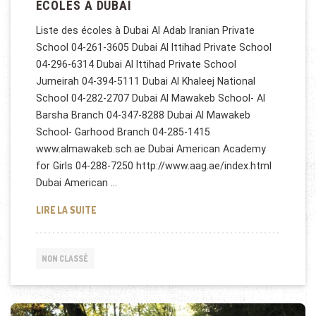
ECOLES À DUBAI
Liste des écoles à Dubai Al Adab Iranian Private
School 04-261-3605 Dubai Al Ittihad Private School
04-296-6314 Dubai Al Ittihad Private School
Jumeirah 04-394-5111 Dubai Al Khaleej National
School 04-282-2707 Dubai Al Mawakeb School- Al
Barsha Branch 04-347-8288 Dubai Al Mawakeb
School- Garhood Branch 04-285-1415
www.almawakeb.sch.ae Dubai American Academy
for Girls 04-288-7250 http://www.aag.ae/index.html
Dubai American …
ECOLES À DUBAI
LIRE LA SUITE
NON CLASSÉ