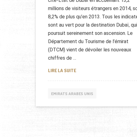
cité-Etat de Dubaï en accueillant 13,2
millions de visiteurs étrangers en 2014, so
8,2% de plus qu’en 2013. Tous les indicat
sont au vert pour la destination Dubaï, qui
poursuit sereinement son ascension. Le
Département du Tourisme de l’émirat
(DTCM) vient de dévoiler les nouveaux
chiffres de …
LE TOURISME À DUBAI NE CES
LIRE LA SUITE
EMIRATS ARABES UNIS