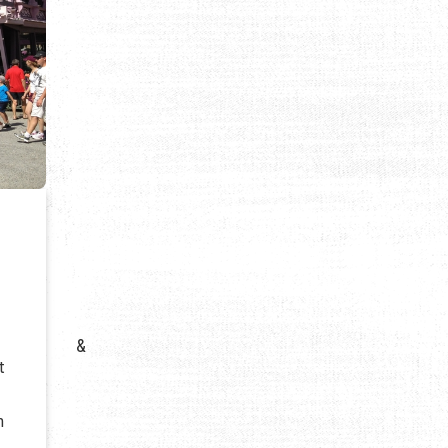
&
t
n