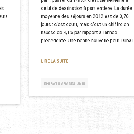
pari : passer du statut d’escale aérienne à
it
celui de destination à part entière. La durée
eurs
moyenne des séjours en 2012 est de 3,76
jours : c’est court, mais c’est un chiffre en
hausse de 4,1% par rapport à l’année
précédente. Une bonne nouvelle pour Dubaï,
…
AUGMENTATION DU TOURISME À D
LIRE LA SUITE
SE DE PROGRESSER
EMIRATS ARABES UNIS