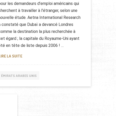
pour les demandeurs d’emploi américains qui
cherchent à travailler à l’étranger, selon une
nouvelle étude. Aetna International Research
a constaté que Dubaï a devancé Londres
comme la destination la plus recherchée à
cet égard ; la capitale du Royaume-Uni ayant
été en tête de liste depuis 2006 ! …
DUBAÏ, POUR LES AMÉRICAINS, DESTINATION DE RÊVE P
LIRE LA SUITE
ÉMIRATS ARABES UNIS