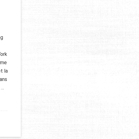
ng
York
ième
t la
dans
 …
 MEILLEURES DESTINATIONS DU MONDE