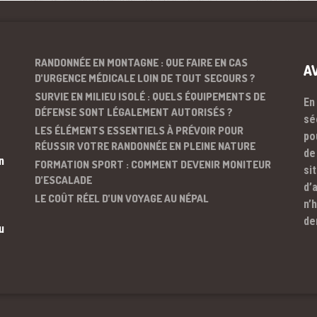
RANDONNÉE EN MONTAGNE : QUE FAIRE EN CAS
A
D’URGENCE MÉDICALE LOIN DE TOUT SECOURS ?
SURVIE EN MILIEU ISOLÉ : QUELS ÉQUIPEMENTS DE
En
DÉFENSE SONT LÉGALEMENT AUTORISÉS ?
sé
LES ÉLÉMENTS ESSENTIELS À PRÉVOIR POUR
po
RÉUSSIR VOTRE RANDONNÉE EN PLEINE NATURE
de
n
FORMATION SPORT : COMMENT DEVENIR MONITEUR
si
D’ESCALADE
d’
LE COÛT RÉEL D’UN VOYAGE AU NÉPAL
n’
de
u