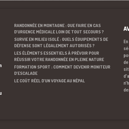
RANDONNÉE EN MONTAGNE : QUE FAIRE EN CAS
A
D’URGENCE MÉDICALE LOIN DE TOUT SECOURS ?
SURVIE EN MILIEU ISOLÉ : QUELS ÉQUIPEMENTS DE
En
DÉFENSE SONT LÉGALEMENT AUTORISÉS ?
sé
LES ÉLÉMENTS ESSENTIELS À PRÉVOIR POUR
po
RÉUSSIR VOTRE RANDONNÉE EN PLEINE NATURE
de
n
FORMATION SPORT : COMMENT DEVENIR MONITEUR
si
D’ESCALADE
d’
LE COÛT RÉEL D’UN VOYAGE AU NÉPAL
n’
de
u