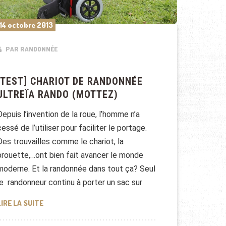
14 octobre 2013
PAR RANDONNÉE
[TEST] CHARIOT DE RANDONNÉE
ULTREÏA RANDO (MOTTEZ)
Depuis l’invention de la roue, l’homme n’a
cessé de l’utiliser pour faciliter le portage.
Des trouvailles comme le chariot, la
brouette,…ont bien fait avancer le monde
moderne. Et la randonnée dans tout ça? Seul
le randonneur continu à porter un sac sur
[TEST] CHARIOT DE RANDONNÉE ULTREÏA RANDO (MOT
LIRE LA SUITE