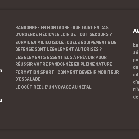
RANDONNÉE EN MONTAGNE : QUE FAIRE EN CAS
A
D’URGENCE MÉDICALE LOIN DE TOUT SECOURS ?
SURVIE EN MILIEU ISOLÉ : QUELS ÉQUIPEMENTS DE
En
DÉFENSE SONT LÉGALEMENT AUTORISÉS ?
sé
LES ÉLÉMENTS ESSENTIELS À PRÉVOIR POUR
po
RÉUSSIR VOTRE RANDONNÉE EN PLEINE NATURE
de
n
FORMATION SPORT : COMMENT DEVENIR MONITEUR
si
D’ESCALADE
d’
LE COÛT RÉEL D’UN VOYAGE AU NÉPAL
n’
de
u