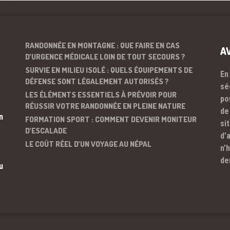
RANDONNÉE EN MONTAGNE : QUE FAIRE EN CAS
A
D’URGENCE MÉDICALE LOIN DE TOUT SECOURS ?
SURVIE EN MILIEU ISOLÉ : QUELS ÉQUIPEMENTS DE
En
DÉFENSE SONT LÉGALEMENT AUTORISÉS ?
sé
LES ÉLÉMENTS ESSENTIELS À PRÉVOIR POUR
po
RÉUSSIR VOTRE RANDONNÉE EN PLEINE NATURE
de
n
FORMATION SPORT : COMMENT DEVENIR MONITEUR
si
D’ESCALADE
d’
LE COÛT RÉEL D’UN VOYAGE AU NÉPAL
n’
de
u