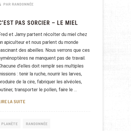
PAR RANDONNÉE
C’EST PAS SORCIER – LE MIEL
Fred et Jamy partent récolter du miel chez
un apiculteur et nous parlent du monde
fascinant des abeilles. Nous verrons que ces
hyménoptères ne manquent pas de travail.
Chacune d’elles doit remplir ses multiples
missions : tenir la ruche, nourrir les larves,
produire de la cire, fabriquer les alvéoles,
butiner, transporter le pollen, faire le …
C’EST PAS SORCIER – LE MIEL
LIRE LA SUITE
PLANÈTE
RANDONNÉE