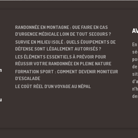
RANDONNÉE EN MONTAGNE : QUE FAIRE EN CAS
A
D’URGENCE MÉDICALE LOIN DE TOUT SECOURS ?
SURVIE EN MILIEU ISOLÉ : QUELS ÉQUIPEMENTS DE
En
DÉFENSE SONT LÉGALEMENT AUTORISÉS ?
sé
LES ÉLÉMENTS ESSENTIELS À PRÉVOIR POUR
po
RÉUSSIR VOTRE RANDONNÉE EN PLEINE NATURE
de
n
FORMATION SPORT : COMMENT DEVENIR MONITEUR
si
D’ESCALADE
d’
LE COÛT RÉEL D’UN VOYAGE AU NÉPAL
n’
de
u