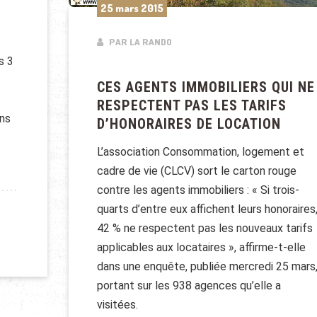
25 mars 2015
PAR LA RANDO
s 3
CES AGENTS IMMOBILIERS QUI NE
RESPECTENT PAS LES TARIFS
ans
D’HONORAIRES DE LOCATION
L’association Consommation, logement et
 DANS L’IMMOBILIER
cadre de vie (CLCV) sort le carton rouge
contre les agents immobiliers : « Si trois-
quarts d’entre eux affichent leurs honoraires
42 % ne respectent pas les nouveaux tarifs
applicables aux locataires », affirme-t-elle
dans une enquête, publiée mercredi 25 mars
portant sur les 938 agences qu’elle a
visitées.