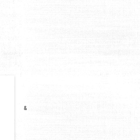
ER À DUBAI
&
S