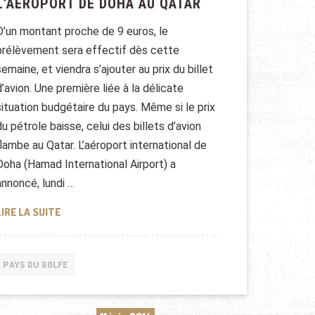
L'AÉROPORT DE DOHA AU QATAR
D’un montant proche de 9 euros, le
prélèvement sera effectif dès cette
semaine, et viendra s’ajouter au prix du billet
d’avion. Une première liée à la délicate
situation budgétaire du pays. Même si le prix
du pétrole baisse, celui des billets d’avion
flambe au Qatar. L’aéroport international de
Doha (Hamad International Airport) a
annoncé, lundi …
UNE NOUVELLE TAXE À L'AÉROPORT DE DOHA AU QATAR
LIRE LA SUITE
PAYS DU GOLFE