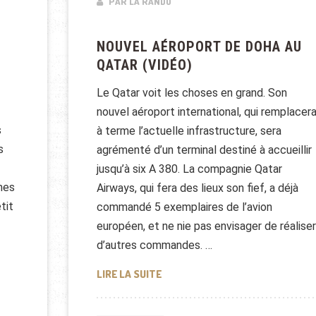
PAR LA RANDO
NOUVEL AÉROPORT DE DOHA AU
QATAR (VIDÉO)
Le Qatar voit les choses en grand. Son
nouvel aéroport international, qui remplacer
s
à terme l’actuelle infrastructure, sera
s
agrémenté d’un terminal destiné à accueillir
jusqu’à six A 380. La compagnie Qatar
mes
Airways, qui fera des lieux son fief, a déjà
tit
commandé 5 exemplaires de l’avion
européen, et ne nie pas envisager de réaliser
d’autres commandes. …
NOUVEL AÉROPORT DE DOHA AU Q
LIRE LA SUITE
ONAL DE DOHA AU QATAR