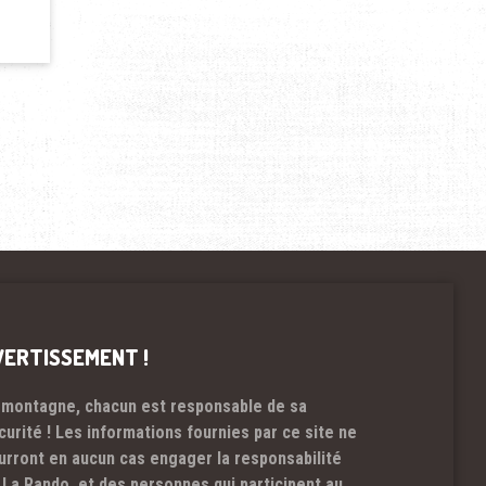
VERTISSEMENT !
 montagne, chacun est responsable de sa
curité ! Les informations fournies par ce site ne
urront en aucun cas engager la responsabilité
 La Rando et des personnes qui participent au