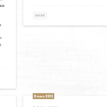
aux
QATAR
e
n
,
T DU QATAR
9 mars 2013