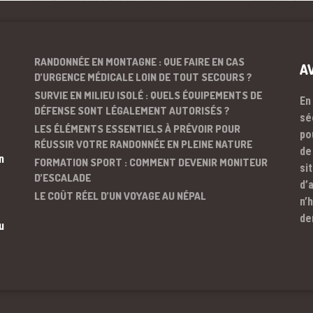
RANDONNÉE EN MONTAGNE : QUE FAIRE EN CAS
A
D’URGENCE MÉDICALE LOIN DE TOUT SECOURS ?
SURVIE EN MILIEU ISOLÉ : QUELS ÉQUIPEMENTS DE
En
DÉFENSE SONT LÉGALEMENT AUTORISÉS ?
sé
LES ÉLÉMENTS ESSENTIELS À PRÉVOIR POUR
po
RÉUSSIR VOTRE RANDONNÉE EN PLEINE NATURE
de
n
FORMATION SPORT : COMMENT DEVENIR MONITEUR
si
D’ESCALADE
d’
LE COÛT RÉEL D’UN VOYAGE AU NÉPAL
n’
de
u