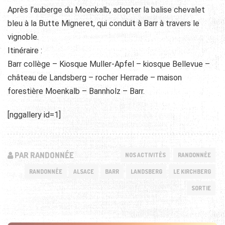
Après l’auberge du Moenkalb, adopter la balise chevalet
bleu à la Butte Migneret, qui conduit à Barr à travers le
vignoble.
Itinéraire :
Barr collège – Kiosque Muller-Apfel – kiosque Bellevue –
château de Landsberg – rocher Herrade – maison
forestière Moenkalb – Bannholz – Barr.
[nggallery id=1]
PAR RANDONNÉE
NOS ACTIVITÉS
RANDONNÉE
RANDONNÉE
ALSACE
BARR
LANDSBERG
LE KIRCHBERG
SORTIE