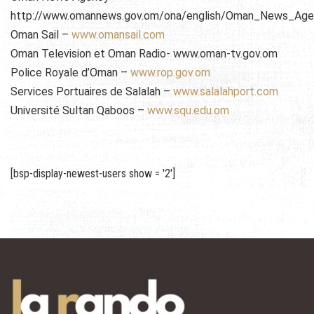
http://www.omannews.gov.om/ona/english/Oman_News_Agen
Oman Sail –
www.omansail.com
Oman Television et Oman Radio- www.oman-tv.gov.om
Police Royale d’Oman –
www.rop.gov.om
Services Portuaires de Salalah –
www.salalahport.com
Université Sultan Qaboos –
www.squ.edu.om
[bsp-display-newest-users show = '2']