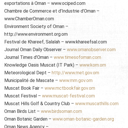
exportations à Oman – www.ociped.com
Chambre de Commerce et d’Industrie d’Oman –
www.ChamberOman.com
Environment Society of Oman –
http://www.environment.org.om
Festival de Khareef, Salalah – www.khareefsal.com
Journal Oman Daily Observer –
www.omanobserver.com
Journal Times d’Oman –
www.timesofoman.com
Knowledge Oasis Muscat (IT Park) –
www.kom.om
Meteorological Dept –
http://www.met.gov.om
Municipalité de Mascate –
www.mm.gov.om
Muscat Book Fair –
www.mctbookfair.gov.om
Muscat Festival –
www.muscat-festival.com
Muscat Hills Golf & Country Club –
www.muscathills.com
Oman Birds List –
www.birdsoman.com
Oman Botanic Garden –
www.oman-botanic-garden.org
Oman News Agency –