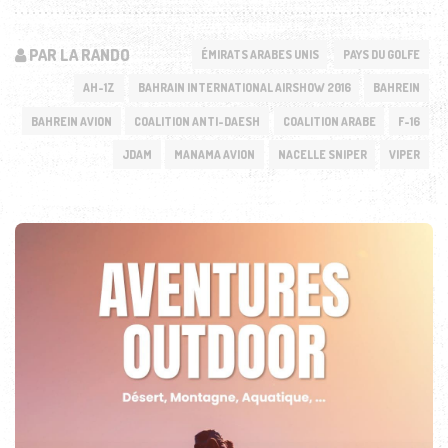
PAR LA RANDO
ÉMIRATS ARABES UNIS
PAYS DU GOLFE
AH-1Z
BAHRAIN INTERNATIONAL AIRSHOW 2016
BAHREIN
BAHREIN AVION
COALITION ANTI-DAESH
COALITION ARABE
F-16
JDAM
MANAMA AVION
NACELLE SNIPER
VIPER