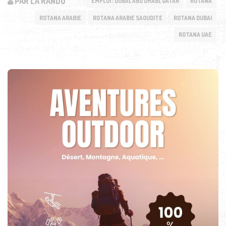
PAR LA RANDO
EMPLOI : DUBAI, ABU DHABI, QATAR
ROTANA
ROTANA ARABIE
ROTANA ARABIE SAOUDITE
ROTANA DUBAI
ROTANA UAE