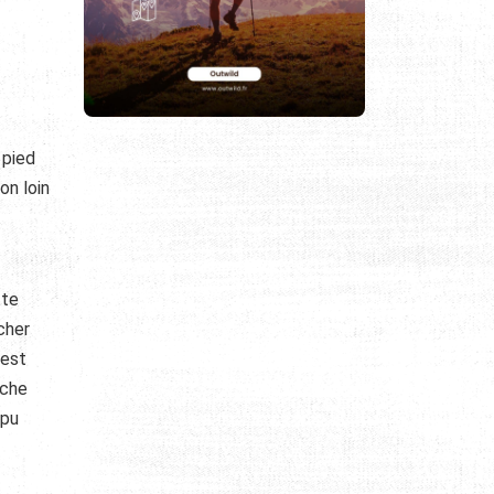
 pied
on loin
.
tte
cher
 est
oche
 pu