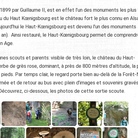
1899 par Guillaume II, est en effet l’un des monuments les plus 
eau du Haut Kœnigsbourg est le château fort le plus connu en Als
 Aujourd’hui le Haut-Kœnigsbourg est devenu l’un des monuments
par an). Ainsi restauré, le Haut-Kœnigsbourg permet de comprend
n Age.
nes scouts et parents: visible de très loin, le château du Haut-
e de grès rose, dominant, à près de 800 mètres d’altitude, la 
 pieds. Par temps clair, le regard porte bien au-delà de la Forêt-
ournée et de retour au bus avec plein d’images et souvenirs gravé
Découvrez, ci-dessous, les photos de cette sortie scoute.