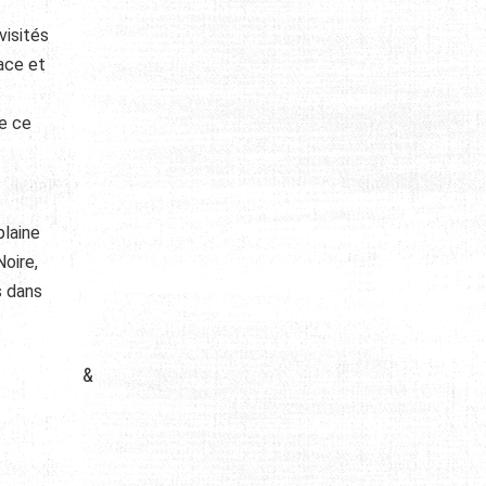
visités
ace et
re ce
plaine
Noire,
s dans
&