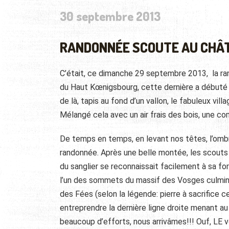
30 septembre 2013
RANDONNÉE SCOUTE AU CHÂ
C’était, ce dimanche 29 septembre 2013, la r
du Haut Kœnigsbourg, cette dernière a débuté a
de là, tapis au fond
d’un vallon, le fabuleux vi
Mélangé cela avec un air frais des bois, une co
De temps en temps, en levant nos têtes, l’om
randonnée. Après une belle montée, les scouts s
du sanglier se reconnaissait facilement à sa f
l’un des sommets du massif des Vosges culmin
des Fées (selon la légende: pierre à sacrifice c
entreprendre la dernière ligne droite menant 
beaucoup d’efforts, nous arrivâmes!!! Ouf, LE vo