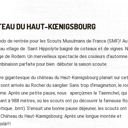
TEAU DU HAUT-KŒNIGSBOURG
ando de rentrée pour les Scouts Musulmans de France (SMF)! Au
u village de Saint Hippolyte baigné de coteaux et de vignes. N
llage de Rodern. Un merveilleux spectacle des couleurs d’automne
mbinaison parfaite pour bien débuter la saison scoute.
bre gigantesque du château du Haut-Kœnigsbourg planait sur ce
ont arrivés au Rocher du sanglier. Sans trop d’imagination, le ro
orme. Après une petite pause, nous aperçûmes le Taennchel, qui
ant à 988 mètres, où les scouts ont pu découvrir la fameuse R
eltique…brrrr). S’ensuit une bonne pause déjeuner, les scouts ont
au Château du Haut-Kœnigsbourg. Après une longue montée et
ilà!!!