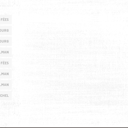
 FÉES
OURG
OURG
LMAN
 FÉES
LMAN
LMAN
NCHEL