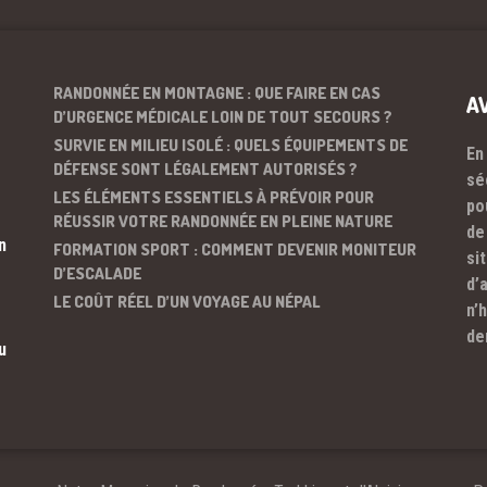
RANDONNÉE EN MONTAGNE : QUE FAIRE EN CAS
A
D’URGENCE MÉDICALE LOIN DE TOUT SECOURS ?
SURVIE EN MILIEU ISOLÉ : QUELS ÉQUIPEMENTS DE
En
DÉFENSE SONT LÉGALEMENT AUTORISÉS ?
sé
LES ÉLÉMENTS ESSENTIELS À PRÉVOIR POUR
po
RÉUSSIR VOTRE RANDONNÉE EN PLEINE NATURE
de
n
FORMATION SPORT : COMMENT DEVENIR MONITEUR
si
D’ESCALADE
d’
LE COÛT RÉEL D’UN VOYAGE AU NÉPAL
n’
de
u