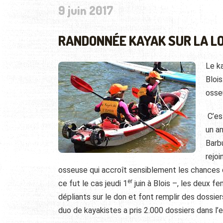
9 juin 2017
RANDONNÉE KAYAK SUR LA LO
Le ka
Bloi
osse
C’es
un an
Barbu
rejoi
osseuse qui accroît sensiblement les chances 
er
ce fut le cas jeudi 1
juin à Blois –, les deux f
dépliants sur le don et font remplir des dossie
duo de kayakistes a pris 2.000 dossiers dans l’e