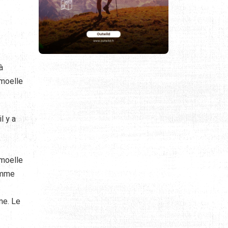
à
 moelle
l y a
 moelle
omme
ne. Le