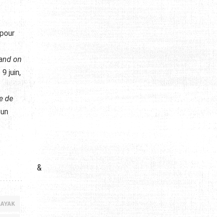
 pour
uand on
9 juin,
e de
 un
&
KAYAK