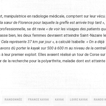
t, manipulatrice en radiologie médicale, comptent sur leur vécu
 la sœur de Florence pour laquelle la greffe est arrivée trop tard »
,
professionnelle, se dit ravie
« de voir les visages des patients q
passe bien, les deux femmes devraient atteindre Saint-Nazaire le 
« Cela représente 37 km par jour »,
a calculé Isabelle.
« On a déjà
avons dû porter le kayak sur 500 à 600 m au niveau de la central
 leur premier exploit. Elles avaient réalisé un tour de Corse sur
ur de la recherche pour la polyarthrite, maladie dont est atteinte
RANDONNÉE
FRANCE KAYAK
KAYAK
LOIRE KAYAK
RANDO 