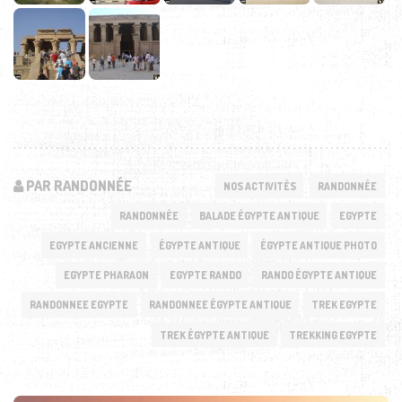
PAR RANDONNÉE
NOS ACTIVITÉS
RANDONNÉE
RANDONNÉE
BALADE ÉGYPTE ANTIQUE
EGYPTE
EGYPTE ANCIENNE
ÉGYPTE ANTIQUE
ÉGYPTE ANTIQUE PHOTO
EGYPTE PHARAON
EGYPTE RANDO
RANDO ÉGYPTE ANTIQUE
RANDONNEE EGYPTE
RANDONNEE ÉGYPTE ANTIQUE
TREK EGYPTE
TREK ÉGYPTE ANTIQUE
TREKKING EGYPTE