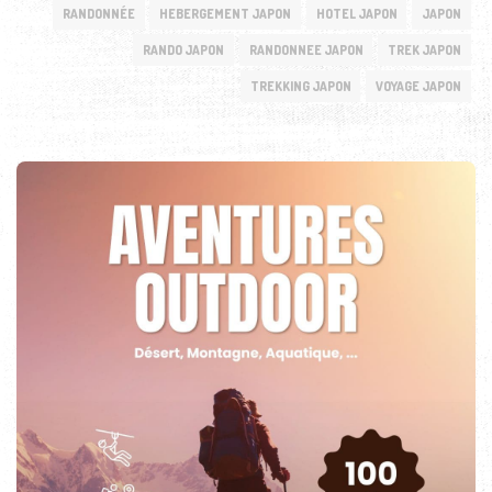
RANDONNÉE
HEBERGEMENT JAPON
HOTEL JAPON
JAPON
RANDO JAPON
RANDONNEE JAPON
TREK JAPON
TREKKING JAPON
VOYAGE JAPON