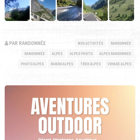
PAR RANDONNÉE
NOS ACTIVITÉS
RANDONNÉE
RANDONNÉE
ALPES
ALPES PHOTO
ALPES RANDONNEE
PHOTO ALPES
RANDO ALPES
TREK ALPES
VOYAGE ALPES