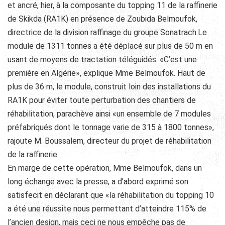
et ancré, hier, à la composante du topping 11 de la raffinerie
de Skikda (RA1K) en présence de Zoubida Belmoufok,
directrice de la division raffinage du groupe Sonatrach.Le
module de 1311 tonnes a été déplacé sur plus de 50 m en
usant de moyens de tractation téléguidés. «C’est une
première en Algérie», explique Mme Belmoufok. Haut de
plus de 36 m, le module, construit loin des installations du
RA1K pour éviter toute perturbation des chantiers de
réhabilitation, parachève ainsi «un ensemble de 7 modules
préfabriqués dont le tonnage varie de 315 à 1800 tonnes»,
rajoute M. Boussalem, directeur du projet de réhabilitation
de la raffinerie.
En marge de cette opération, Mme Belmoufok, dans un
long échange avec la presse, a d’abord exprimé son
satisfecit en déclarant que «la réhabilitation du topping 10
a été une réussite nous permettant d’atteindre 115% de
l’ancien design, mais ceci ne nous empêche pas de