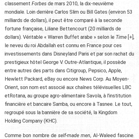
classement
Forbes
de mars 2010, la dix-neuvième
mondiale. Loin derrière Carlos Slim ou Bill Gates (environ 53
milliards de dollars), il peut être comparé à la seconde
fortune
française, Liliane Bettencourt (20 milliards de
dollars). Véritable « Warren Buffet arabe » selon le
Time
[+]
,
le neveu du roi Abdallah est connu en France pour ces
investissements dans Disneyland Paris et par son rachat du
prestigieux hôtel George V. Outre-Atlantique, il possède
entre autres des parts dans Citigroup, Pepsico, Apple,
Hewlett Packard, eBay ou encore News Corp. Au Moyen-
Orient, son nom est associé aux chaînes télévisuelles LBC
etRotana, au groupe agro-alimentaire Savola, à l’institution
financière et bancaire Samba, ou encore à Tasnee. Le tout,
regroupé sous la bannière de sa société, la Kingdom
Holding Company (KHC).
Comme bon nombre de
self-made men
, Al-Waleed fascine.