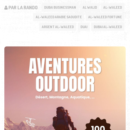
PAR LA RANDO
DUBAI BUSINESSMAN
AL WALID
AL-WALEED
AL-WALEED ARABIE SAOUDITE
AL-WALEED FORTUNE
ARGENT AL-WALEED
DUAI
DUBAI AL-WALEED