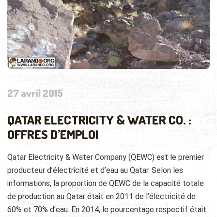
27 avril 2015
QATAR ELECTRICITY & WATER CO. :
OFFRES D’EMPLOI
Qatar
Electricity &
Water Company
(
QEWC)
est
le premier
producteur
d’électricité
et d’eau
au Qatar
.
Selon les
informations
,
la proportion de
QEWC
de la capacité totale
de production
au Qatar
était
en 2011
de l’électricité
de
60
% et 70% d’eau.
En
2014
,
le pourcentage
respectif
était