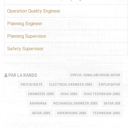
Operation Quality Engineer
Planning Engineer
Planning Supervisor
Safety Supervisor
PAR LA RANDO
EMPLOI : DUBAI, ABU DHABI, QATAR
PAYS DU GOLFE
ELECTRICAL ENGINEER JOBS
EMPLOI QATAR
ENGINEERS JOBS
HVAC JOBS
HVAC TECHNICIAN JOBS
KAHRAMAA
MECHANICAL ENGINEER JOBS
QATAR JOB
QATAR JOBS
SUPERVISORS JOBS
TECHNICIAN JOBS