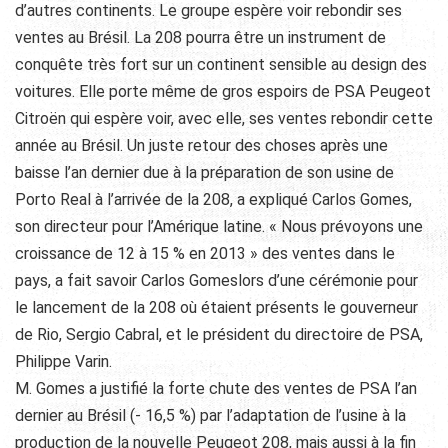
d’autres continents. Le groupe espère voir rebondir ses
ventes au Brésil. La 208 pourra être un instrument de
conquête très fort sur un continent sensible au design des
voitures. Elle porte même de gros espoirs de PSA Peugeot
Citroën qui espère voir, avec elle, ses ventes rebondir cette
année au Brésil. Un juste retour des choses après une
baisse l’an dernier due à la préparation de son usine de
Porto Real à l’arrivée de la 208, a expliqué Carlos Gomes,
son directeur pour l’Amérique latine. « Nous prévoyons une
croissance de 12 à 15 % en 2013 » des ventes dans le
pays, a fait savoir Carlos Gomes
lors d’une cérémonie pour
le lancement de la 208 où étaient présents le gouverneur
de Rio, Sergio Cabral, et le président du directoire de PSA,
Philippe Varin.
M. Gomes a justifié la forte chute des ventes de PSA l’an
dernier au Brésil (- 16,5 %) par l’adaptation de l’usine à la
production de la nouvelle Peugeot 208, mais aussi à la fin