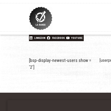
LINKEDIN
FACEBOOK
YOUTUBE
[bsp-display-newest-users show =
[userp
'2']