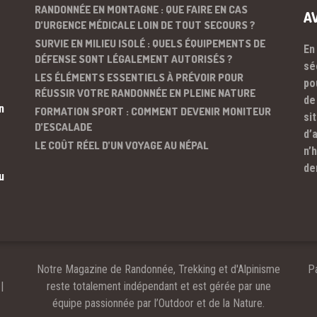
RANDONNÉE EN MONTAGNE : QUE FAIRE EN CAS
A
D’URGENCE MÉDICALE LOIN DE TOUT SECOURS ?
SURVIE EN MILIEU ISOLÉ : QUELS ÉQUIPEMENTS DE
En
DÉFENSE SONT LÉGALEMENT AUTORISÉS ?
sé
LES ÉLÉMENTS ESSENTIELS À PRÉVOIR POUR
po
RÉUSSIR VOTRE RANDONNÉE EN PLEINE NATURE
de
n
FORMATION SPORT : COMMENT DEVENIR MONITEUR
si
D’ESCALADE
d’
LE COÛT RÉEL D’UN VOYAGE AU NÉPAL
n’
de
u
Notre Magazine de Randonnée, Trekking et d'Alpinisme
Pa
|
reste totalement indépendant et est gérée par une
équipe passionnée par l’Outdoor et de la Nature.