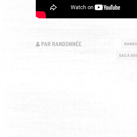
PAR RANDONNÉE
RANDO
SAC À DO