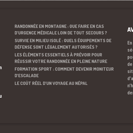
RANDONNÉE EN MONTAGNE : QUE FAIRE EN CAS
A
D’URGENCE MÉDICALE LOIN DE TOUT SECOURS ?
SURVIE EN MILIEU ISOLÉ : QUELS ÉQUIPEMENTS DE
En
DÉFENSE SONT LÉGALEMENT AUTORISÉS ?
sé
LES ÉLÉMENTS ESSENTIELS À PRÉVOIR POUR
po
RÉUSSIR VOTRE RANDONNÉE EN PLEINE NATURE
de
n
FORMATION SPORT : COMMENT DEVENIR MONITEUR
si
D’ESCALADE
d’
LE COÛT RÉEL D’UN VOYAGE AU NÉPAL
n’
de
u