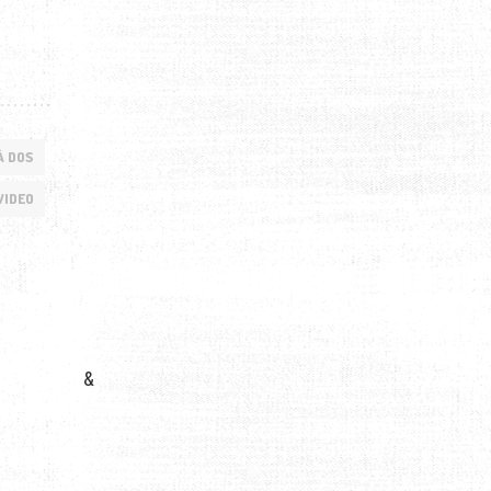
À DOS
VIDEO
&