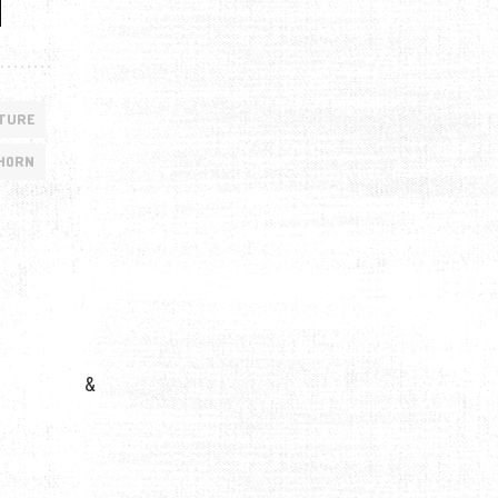
TURE
 HORN
&