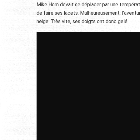
Mike Horn devait se déplacer par une températur
de faire ses lacets. Malheureusement, l’aventur
neige. Très vite, ses doigts ont donc gelé.