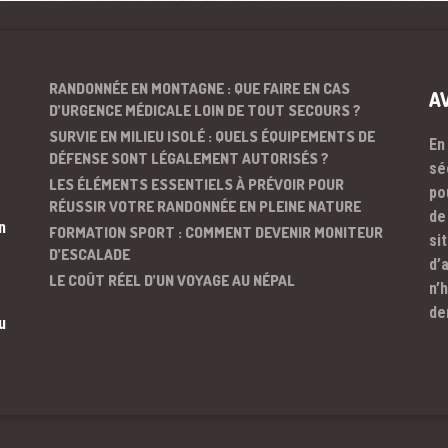
RANDONNÉE EN MONTAGNE : QUE FAIRE EN CAS
A
D’URGENCE MÉDICALE LOIN DE TOUT SECOURS ?
SURVIE EN MILIEU ISOLÉ : QUELS ÉQUIPEMENTS DE
En
DÉFENSE SONT LÉGALEMENT AUTORISÉS ?
sé
LES ÉLÉMENTS ESSENTIELS À PRÉVOIR POUR
po
RÉUSSIR VOTRE RANDONNÉE EN PLEINE NATURE
de
n
FORMATION SPORT : COMMENT DEVENIR MONITEUR
si
D’ESCALADE
d’
LE COÛT RÉEL D’UN VOYAGE AU NÉPAL
n’
de
u