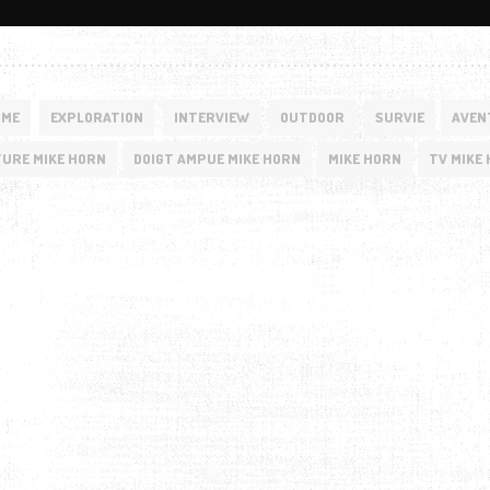
SME
EXPLORATION
INTERVIEW
OUTDOOR
SURVIE
AVEN
URE MIKE HORN
DOIGT AMPUE MIKE HORN
MIKE HORN
TV MIKE