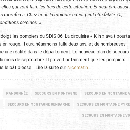
les qui vont faire les frais de cette situation. Et peut-être aussi 
s mortifères. Chez nous la moindre erreur peut être fatale. Or,
onditions sereines. »
oigt les pompiers du SDIS 06. La circulaire « Kilh » avait pourt
s en rouge. Il aura néanmoins fallu deux ans, et de nombreuses
ne une réalité dans le département. Le nouveau plan de secours
du mois de septembre. Il prévoit notamment que les pompiers
ue le bât blesse… Lire la suite sur
Nicematin
…
RANDONNÉE
SECOURS EN MONTAGNE
SECOURS EN MONTAGNE 
S
SECOURS EN MONTAGNE GENDARME
SECOURS EN MONTAGNE PYR
SECOURS EN MONTAGNE V