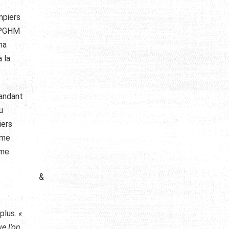
mpiers
u PGHM
ma
 la
mandant
u
iers
ême
ime
&
 plus.
«
e l’on