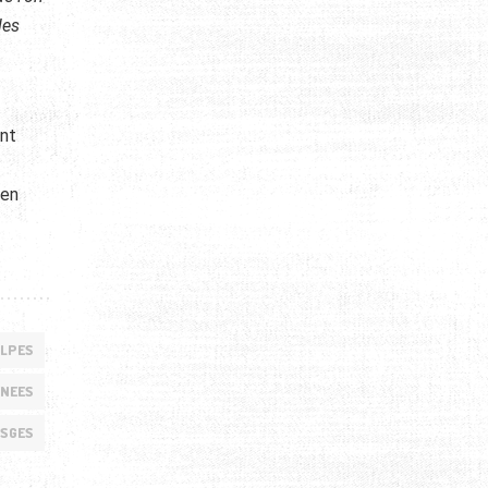
les
ant
 en
ALPES
ENEES
OSGES