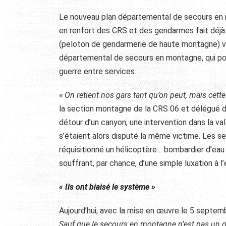
Le nouveau plan départemental de secours en m
en renfort des CRS et des gendarmes fait dé
(peloton de
gendarmerie de haute montagne) vo
départemental de secours en montagne, qui pour 
guerre entre services.
« On retient nos gars tant qu’on peut, mais cette 
la section montagne de la CRS 06 et délégué du 
détour d’un canyon, une intervention dans la vallé
s’étaient alors disputé la même victime. Les 
réquisitionné un hélicoptère… bombardier d’eau 
souffrant, par chance, d’une simple luxation à l’
« Ils ont biaisé le système »
Aujourd’hui, avec la mise en œuvre le 5 septemb
Sauf que le secours en montagne n’est pas un g