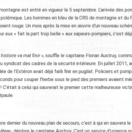
ontagne est entré en vigueur le 5 septembre. L’arrivée des po
jà polémique. Les hommes en bleu de la CRS de montagne et d
ient rouge. Un mois après la mise en œuvre d’un nouveau sché
eux « fait la part trop belle » aux sapeurs-pompiers, c’est déjà
histoire va mal finir »
, souffle le capitaine Florian Austruy, com
syndicat des cadres de la sécurité intérieure. En juillet 2011, a
e de l’Estéron avait déjà failli finir en pugilat. Policiers et pomp
seconds pour couper l’herbe sous le pied des premiers avaient m
! C’était à celui qui sauverait le premier cette malheureuse vict
épaule.
re dernier du nouveau plan de secours, c’est à qui en sauvera le
âteau,
déplore le capitaine Austruy.
C’est un service d’urgence qu