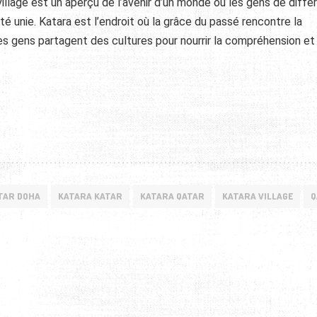
village est un aperçu de l’avenir d’un monde où les gens de diffé
é unie. Katara est l’endroit où la grâce du passé rencontre la
les gens partagent des cultures pour nourrir la compréhension et 
TAR DOHA
KATARA KATAR
KATARA QATAR
KATARA VILLAGE
Q